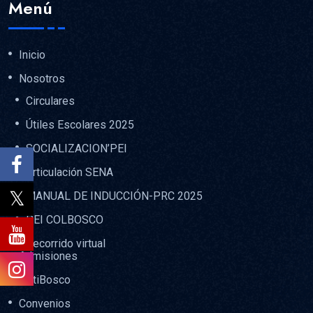
Menú
Inicio
Nosotros
Circulares
Útiles Escolares 2025
SOCIALIZACION’PEI
Articulación SENA
MANUAL DE INDUCCIÓN-PRC 2025
PEI COLBOSCO
Recorrido virtual
Admisiones
NotiBosco
Convenios