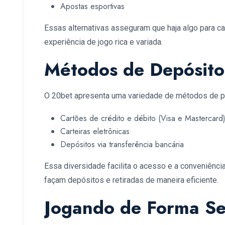
Apostas esportivas
Essas alternativas asseguram que haja algo para ca
experiência de jogo rica e variada.
Métodos de Depósito
O 20bet apresenta uma variedade de métodos de 
Cartões de crédito e débito (Visa e Mastercard
Carteiras eletrônicas
Depósitos via transferência bancária
Essa diversidade facilita o acesso e a conveniênci
façam depósitos e retiradas de maneira eficiente.
Jogando de Forma S