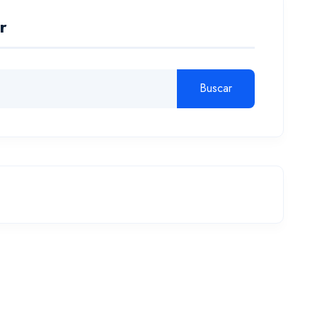
r
Buscar