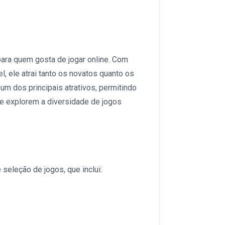
para quem gosta de jogar online. Com
, ele atrai tanto os novatos quanto os
m dos principais atrativos, permitindo
e explorem a diversidade de jogos
eleção de jogos, que inclui: