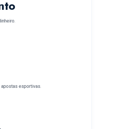
nto
inheiro.
 apostas esportivas.