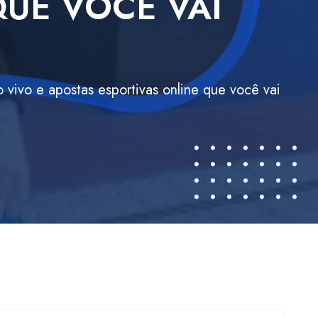
QUE VOCÊ VAI
 vivo e apostas esportivas online que você vai