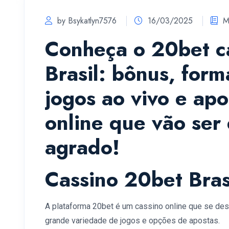
by Bsykatlyn7576
16/03/2025
M
Conheça o 20bet c
Brasil: bônus, form
jogos ao vivo e apo
online que vão ser
agrado!
Cassino 20bet Bras
A plataforma 20bet é um cassino online que se dest
grande variedade de jogos e opções de apostas.