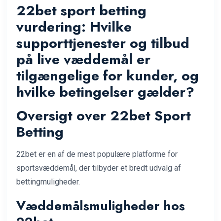
22bet sport betting
vurdering: Hvilke
supporttjenester og tilbud
på live væddemål er
tilgængelige for kunder, og
hvilke betingelser gælder?
Oversigt over 22bet Sport
Betting
22bet er en af de mest populære platforme for
sportsvæddemål, der tilbyder et bredt udvalg af
bettingmuligheder.
Væddemålsmuligheder hos