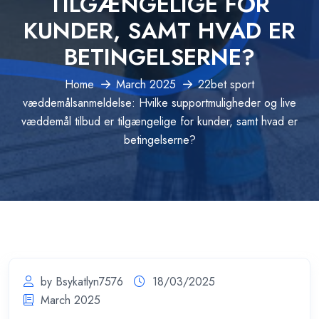
TILGÆNGELIGE FOR
KUNDER, SAMT HVAD ER
BETINGELSERNE?
Home
March 2025
22bet sport
væddemålsanmeldelse: Hvilke supportmuligheder og live
væddemål tilbud er tilgængelige for kunder, samt hvad er
betingelserne?
by Bsykatlyn7576
18/03/2025
March 2025