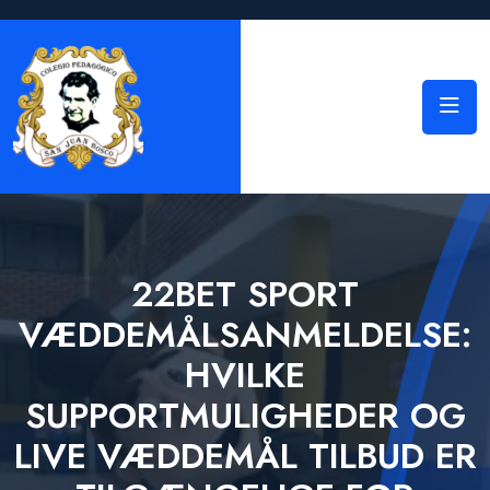
22BET SPORT
VÆDDEMÅLSANMELDELSE:
HVILKE
SUPPORTMULIGHEDER OG
LIVE VÆDDEMÅL TILBUD ER