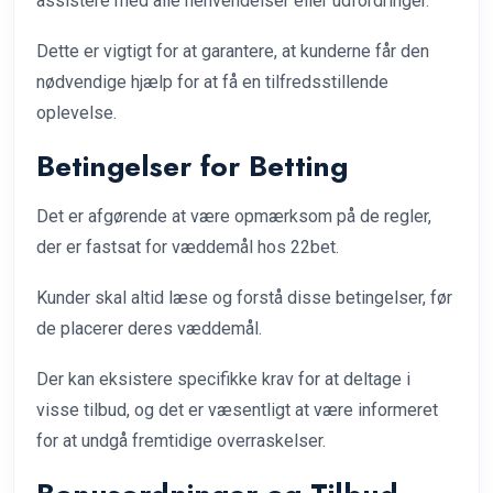
assistere med alle henvendelser eller udfordringer.
Dette er vigtigt for at garantere, at kunderne får den
nødvendige hjælp for at få en tilfredsstillende
oplevelse.
Betingelser for Betting
Det er afgørende at være opmærksom på de regler,
der er fastsat for væddemål hos 22bet.
Kunder skal altid læse og forstå disse betingelser, før
de placerer deres væddemål.
Der kan eksistere specifikke krav for at deltage i
visse tilbud, og det er væsentligt at være informeret
for at undgå fremtidige overraskelser.