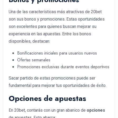
Una de las características más atractivas de 20bet
son sus bonos y promociones. Estas oportunidades
son excelentes para quienes buscan mejorar su
experiencia en las apuestas. Entre los bonos
disponibles, destacan:
Bonificaciones iniciales para usuarios nuevos
Ofertas semanales
Promociones exclusivas durante eventos deportivos
Sacar partido de estas promociones puede ser
fundamental para mejorar tus oportunidades de éxito.
Opciones de apuestas
En 20bet, contarás con un gran abanico de
opciones
de apuestas. Esto abarca: