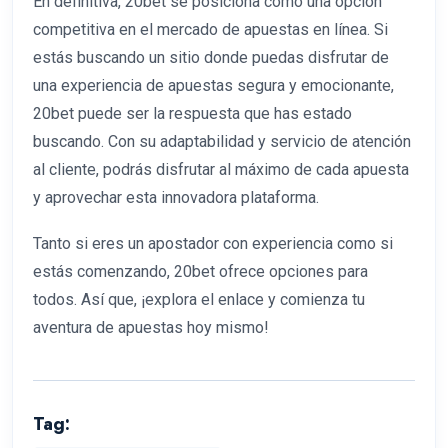
En definitiva, 20bet se posiciona como una opción
competitiva en el mercado de apuestas en línea. Si
estás buscando un sitio donde puedas disfrutar de
una experiencia de apuestas segura y emocionante,
20bet puede ser la respuesta que has estado
buscando. Con su adaptabilidad y servicio de atención
al cliente, podrás disfrutar al máximo de cada apuesta
y aprovechar esta innovadora plataforma.
Tanto si eres un apostador con experiencia como si
estás comenzando, 20bet ofrece opciones para
todos. Así que, ¡explora el enlace y comienza tu
aventura de apuestas hoy mismo!
Tag: