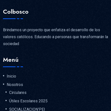
Colbosco
Brindamos un proyecto que enfatiza el desarrollo de los
valores católicos. Educando a personas que transformarán la
sociedad
Menú
Inicio
Nosotros
Circulares
Útiles Escolares 2025
SOCIALIZACION’PEI