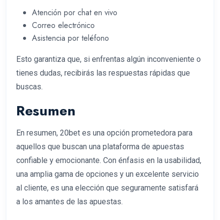
Atención por chat en vivo
Correo electrónico
Asistencia por teléfono
Esto garantiza que, si enfrentas algún inconveniente o
tienes dudas, recibirás las respuestas rápidas que
buscas.
Resumen
En resumen, 20bet es una opción prometedora para
aquellos que buscan una plataforma de apuestas
confiable y emocionante. Con énfasis en la usabilidad,
una amplia gama de opciones y un excelente servicio
al cliente, es una elección que seguramente satisfará
a los amantes de las apuestas.