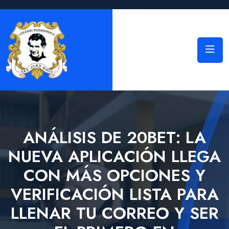
ANÁLISIS DE 20BET: LA
NUEVA APLICACIÓN LLEGA
CON MÁS OPCIONES Y
VERIFICACIÓN LISTA PARA
LLENAR TU CORREO Y SER