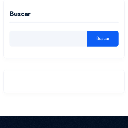
Buscar
Buscar