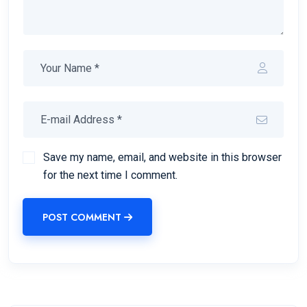
Save my name, email, and website in this browser
for the next time I comment.
POST COMMENT