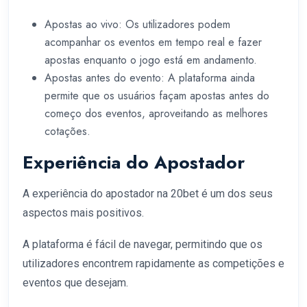
Apostas ao vivo: Os utilizadores podem
acompanhar os eventos em tempo real e fazer
apostas enquanto o jogo está em andamento.
Apostas antes do evento: A plataforma ainda
permite que os usuários façam apostas antes do
começo dos eventos, aproveitando as melhores
cotações.
Experiência do Apostador
A experiência do apostador na 20bet é um dos seus
aspectos mais positivos.
A plataforma é fácil de navegar, permitindo que os
utilizadores encontrem rapidamente as competições e
eventos que desejam.