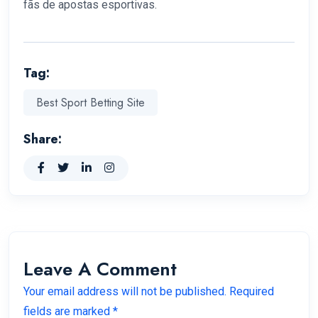
fãs de apostas esportivas.
Tag:
Best Sport Betting Site
Share:
Leave A Comment
Your email address will not be published. Required
fields are marked *