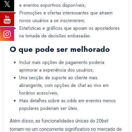
e eventos esportivos disponíveis;
Promoções e ofertas interessantes que atraem
novos usuários a se inscreverem;
Estatísticas e gráficos que apoiam os apostadores
na tomada de decisões embasadas.
O que pode ser melhorado
Incluir mais opções de pagamento poderia
aprimorar a experiência dos usuários;
Uma secção de suporte ao cliente mais
abrangente, com opções de chat ao vivo em
horários acessíveis;
Mais detalhes sobre as odds em eventos menos
populares poderiam ser úteis.
Além disso, as funcionalidades únicas do 20bet
tornam-no um concorrente significativo no mercado de