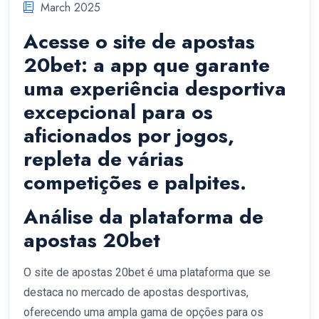
March 2025
Acesse o site de apostas
20bet: a app que garante
uma experiência desportiva
excepcional para os
aficionados por jogos,
repleta de várias
competições e palpites.
Análise da plataforma de
apostas 20bet
O site de apostas 20bet é uma plataforma que se
destaca no mercado de apostas desportivas,
oferecendo uma ampla gama de opções para os