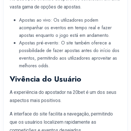
vasta gama de opções de apostas.
Apostas ao vivo: Os utilizadores podem
acompanhar os eventos em tempo real e fazer
apostas enquanto o jogo está em andamento.
Apostas pré-evento: O site também oferece a
possibilidade de fazer apostas antes do início dos
eventos, permitindo aos utilizadores aproveitar as
melhores odds.
Vivência do Usuário
A experiência do apostador na 20bet é um dos seus
aspectos mais positivos.
A interface do site facilita a navegação, permitindo
que os usuários localizem rapidamente as
competições e eventos desejados.