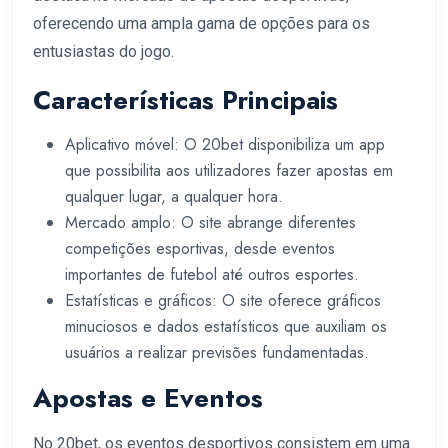
oferecendo uma ampla gama de opções para os
entusiastas do jogo.
Características Principais
Aplicativo móvel: O 20bet disponibiliza um app
que possibilita aos utilizadores fazer apostas em
qualquer lugar, a qualquer hora.
Mercado amplo: O site abrange diferentes
competições esportivas, desde eventos
importantes de futebol até outros esportes.
Estatísticas e gráficos: O site oferece gráficos
minuciosos e dados estatísticos que auxiliam os
usuários a realizar previsões fundamentadas.
Apostas e Eventos
No 20bet, os eventos desportivos consistem em uma