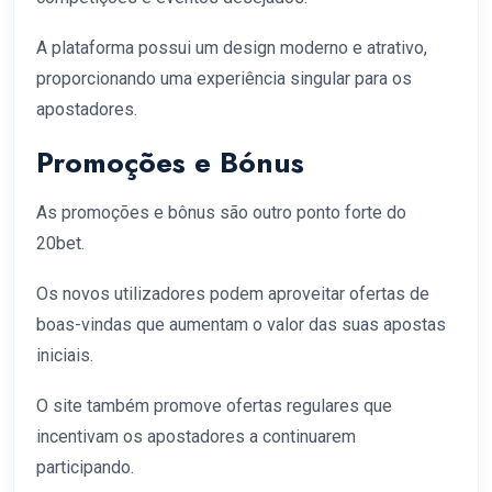
A plataforma possui um design moderno e atrativo,
proporcionando uma experiência singular para os
apostadores.
Promoções e Bónus
As promoções e bônus são outro ponto forte do
20bet.
Os novos utilizadores podem aproveitar ofertas de
boas-vindas que aumentam o valor das suas apostas
iniciais.
O site também promove ofertas regulares que
incentivam os apostadores a continuarem
participando.