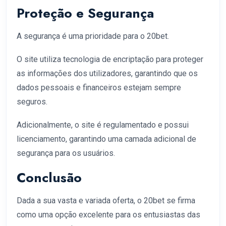
Proteção e Segurança
A segurança é uma prioridade para o 20bet.
O site utiliza tecnologia de encriptação para proteger
as informações dos utilizadores, garantindo que os
dados pessoais e financeiros estejam sempre
seguros.
Adicionalmente, o site é regulamentado e possui
licenciamento, garantindo uma camada adicional de
segurança para os usuários.
Conclusão
Dada a sua vasta e variada oferta, o 20bet se firma
como uma opção excelente para os entusiastas das