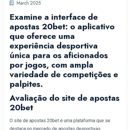
March 2025
Examine a interface de
apostas 20bet: o aplicativo
que oferece uma
experiência desportiva
única para os aficionados
por jogos, com ampla
variedade de competições e
palpites.
Avaliação do site de apostas
20bet
O site de apostas 20bet é uma plataforma que se
destaca no mercado de apostas desportivas,