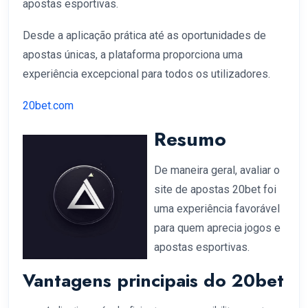
apostas esportivas.
Desde a aplicação prática até as oportunidades de
apostas únicas, a plataforma proporciona uma
experiência excepcional para todos os utilizadores.
20bet.com
Resumo
De maneira geral, avaliar o
site de apostas 20bet foi
uma experiência favorável
para quem aprecia jogos e
apostas esportivas.
Vantagens principais do 20bet