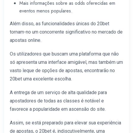
Mais informações sobre as odds oferecidas em
eventos menos populares.
Além disso, as funcionalidades únicas do 20bet
tornam-no um concorrente significativo no mercado de
apostas online.
Os utilizadores que buscam uma plataforma que não
só apresenta uma interface amigável, mas também um
vasto leque de opções de apostas, encontrarão no
20bet uma excelente escolha.
A entrega de um serviço de alta qualidade para
apostadores de todas as classes é notável e
favorece a popularidade em ascensão do site.
Assim, se está preparado para elevar sua experiência
de apostas, o 20bet é, indiscutivelmente, uma