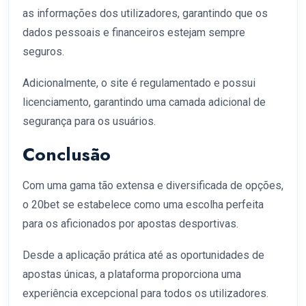
as informações dos utilizadores, garantindo que os
dados pessoais e financeiros estejam sempre
seguros.
Adicionalmente, o site é regulamentado e possui
licenciamento, garantindo uma camada adicional de
segurança para os usuários.
Conclusão
Com uma gama tão extensa e diversificada de opções,
o 20bet se estabelece como uma escolha perfeita
para os aficionados por apostas desportivas.
Desde a aplicação prática até as oportunidades de
apostas únicas, a plataforma proporciona uma
experiência excepcional para todos os utilizadores.