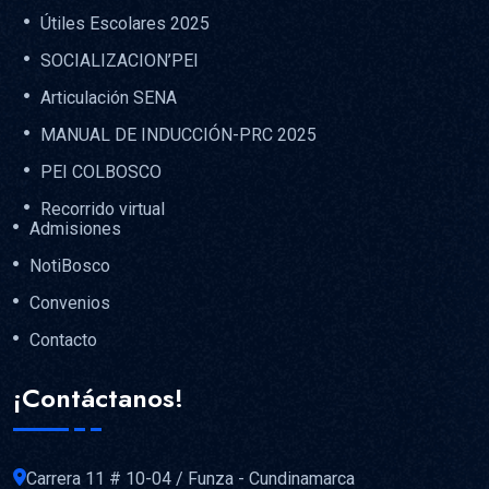
Útiles Escolares 2025
SOCIALIZACION’PEI
Articulación SENA
MANUAL DE INDUCCIÓN-PRC 2025
PEI COLBOSCO
Recorrido virtual
Admisiones
NotiBosco
Convenios
Contacto
¡Contáctanos!
Carrera 11 # 10-04 / Funza - Cundinamarca