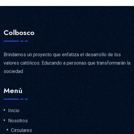
Colbosco
Brindamos un proyecto que enfatiza el desarrollo de los
valores católicos. Educando a personas que transformarán la
sociedad
Menú
Inicio
Nosotros
Circulares