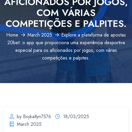
AFICIONADOS POR JOGOS,
COM VÁRIAS
COMPETIÇÕES E PALPITES.
Home
March 2025
Explore a plataforma de apostas
20bet: o app que proporciona uma experiência desportiva
especial para os aficionados por jogos, com várias
competições e palpites.
by Bsykatlyn7576
18/03/2025
March 2025