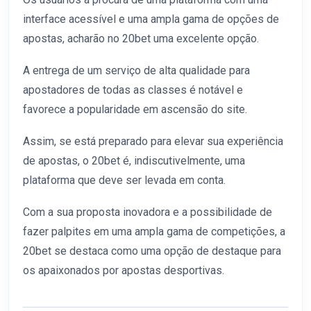
interface acessível e uma ampla gama de opções de
apostas, acharão no 20bet uma excelente opção.
A entrega de um serviço de alta qualidade para
apostadores de todas as classes é notável e
favorece a popularidade em ascensão do site.
Assim, se está preparado para elevar sua experiência
de apostas, o 20bet é, indiscutivelmente, uma
plataforma que deve ser levada em conta.
Com a sua proposta inovadora e a possibilidade de
fazer palpites em uma ampla gama de competições, a
20bet se destaca como uma opção de destaque para
os apaixonados por apostas desportivas.