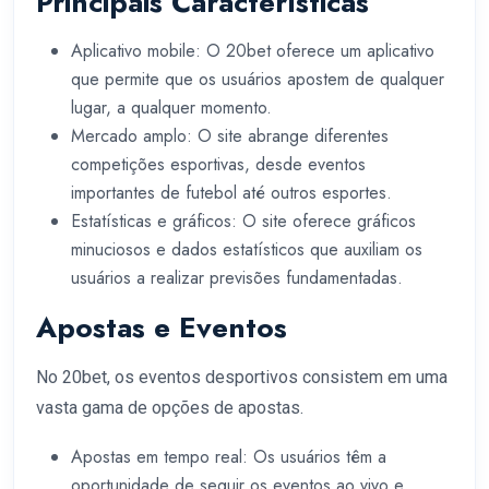
Principais Características
Aplicativo mobile: O 20bet oferece um aplicativo
que permite que os usuários apostem de qualquer
lugar, a qualquer momento.
Mercado amplo: O site abrange diferentes
competições esportivas, desde eventos
importantes de futebol até outros esportes.
Estatísticas e gráficos: O site oferece gráficos
minuciosos e dados estatísticos que auxiliam os
usuários a realizar previsões fundamentadas.
Apostas e Eventos
No 20bet, os eventos desportivos consistem em uma
vasta gama de opções de apostas.
Apostas em tempo real: Os usuários têm a
oportunidade de seguir os eventos ao vivo e