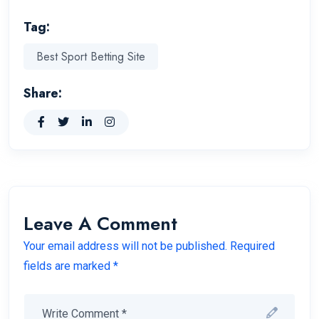
Tag:
Best Sport Betting Site
Share:
Leave A Comment
Your email address will not be published. Required
fields are marked *