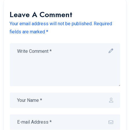
Leave A Comment
Your email address will not be published. Required
fields are marked *