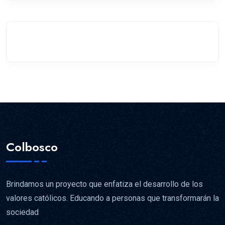
Colbosco
Brindamos un proyecto que enfatiza el desarrollo de los
valores católicos. Educando a personas que transformarán la
sociedad