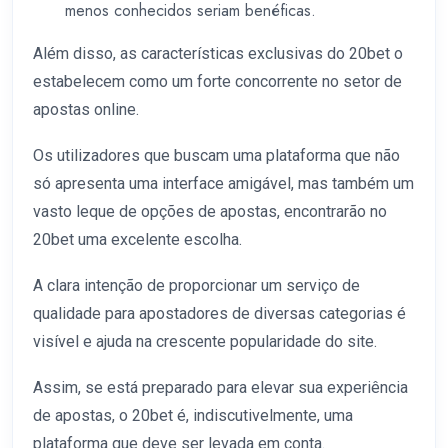
menos conhecidos seriam benéficas.
Além disso, as características exclusivas do 20bet o
estabelecem como um forte concorrente no setor de
apostas online.
Os utilizadores que buscam uma plataforma que não
só apresenta uma interface amigável, mas também um
vasto leque de opções de apostas, encontrarão no
20bet uma excelente escolha.
A clara intenção de proporcionar um serviço de
qualidade para apostadores de diversas categorias é
visível e ajuda na crescente popularidade do site.
Assim, se está preparado para elevar sua experiência
de apostas, o 20bet é, indiscutivelmente, uma
plataforma que deve ser levada em conta.