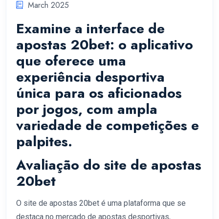
March 2025
Examine a interface de
apostas 20bet: o aplicativo
que oferece uma
experiência desportiva
única para os aficionados
por jogos, com ampla
variedade de competições e
palpites.
Avaliação do site de apostas
20bet
O site de apostas 20bet é uma plataforma que se
destaca no mercado de apostas desportivas,