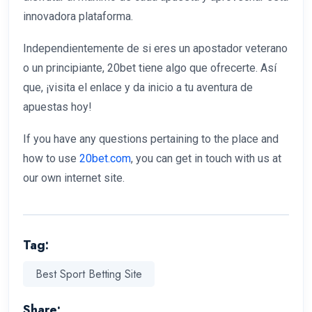
innovadora plataforma.
Independientemente de si eres un apostador veterano
o un principiante, 20bet tiene algo que ofrecerte. Así
que, ¡visita el enlace y da inicio a tu aventura de
apuestas hoy!
If you have any questions pertaining to the place and
how to use
20bet.com
, you can get in touch with us at
our own internet site.
Tag:
Best Sport Betting Site
Share: