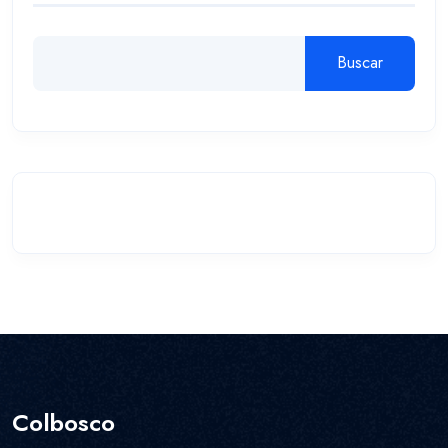
Buscar
Colbosco