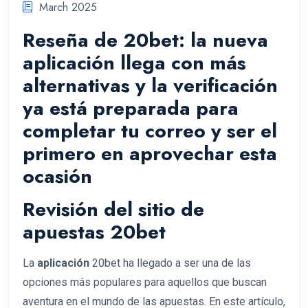
March 2025
Reseña de 20bet: la nueva
aplicación llega con más
alternativas y la verificación
ya está preparada para
completar tu correo y ser el
primero en aprovechar esta
ocasión
Revisión del sitio de
apuestas 20bet
La
aplicación
20bet ha llegado a ser una de las
opciones más populares para aquellos que buscan
aventura en el mundo de las apuestas. En este artículo,