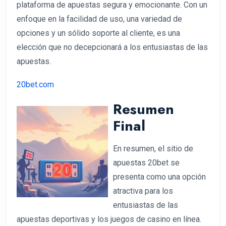
plataforma de apuestas segura y emocionante. Con un
enfoque en la facilidad de uso, una variedad de
opciones y un sólido soporte al cliente, es una
elección que no decepcionará a los entusiastas de las
apuestas.
20bet.com
Resumen
Final
En resumen, el sitio de
apuestas 20bet se
presenta como una opción
atractiva para los
entusiastas de las
apuestas deportivas y los juegos de casino en línea.