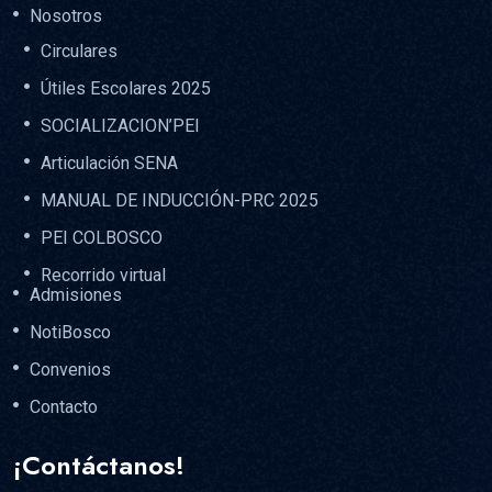
Nosotros
Circulares
Útiles Escolares 2025
SOCIALIZACION’PEI
Articulación SENA
MANUAL DE INDUCCIÓN-PRC 2025
PEI COLBOSCO
Recorrido virtual
Admisiones
NotiBosco
Convenios
Contacto
¡Contáctanos!