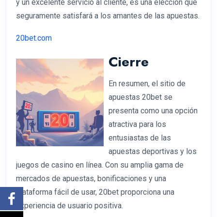
y un excelente servicio al cliente, es una elección que
seguramente satisfará a los amantes de las apuestas.
20bet.com
Cierre
En resumen, el sitio de
apuestas 20bet se
presenta como una opción
atractiva para los
entusiastas de las
apuestas deportivas y los
juegos de casino en línea. Con su amplia gama de
mercados de apuestas, bonificaciones y una
plataforma fácil de usar, 20bet proporciona una
experiencia de usuario positiva.