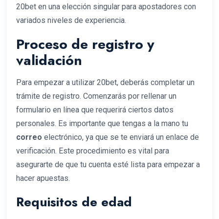
20bet en una elección singular para apostadores con
variados niveles de experiencia.
Proceso de registro y
validación
Para empezar a utilizar 20bet, deberás completar un
trámite de registro. Comenzarás por rellenar un
formulario en línea que requerirá ciertos datos
personales. Es importante que tengas a la mano tu
correo
electrónico, ya que se te enviará un enlace de
verificación. Este procedimiento es vital para
asegurarte de que tu cuenta esté lista para empezar a
hacer apuestas.
Requisitos de edad