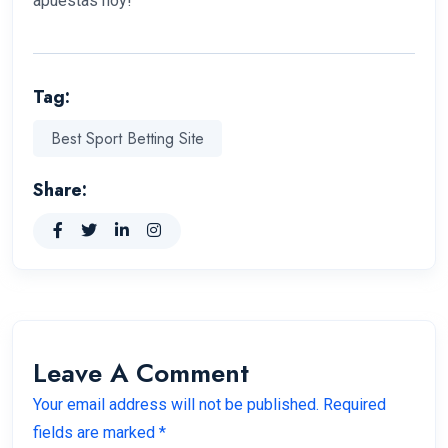
apuestas hoy!
Tag:
Best Sport Betting Site
Share:
Leave A Comment
Your email address will not be published. Required
fields are marked *