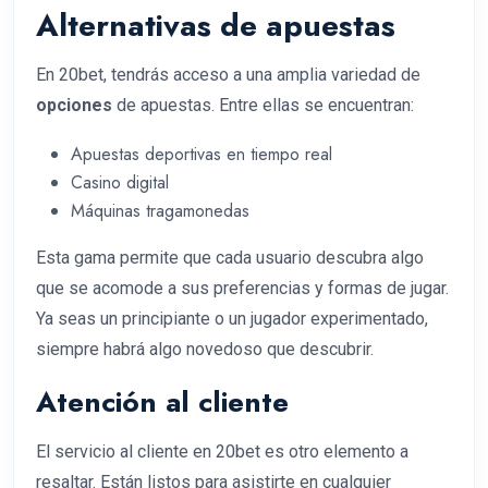
Alternativas de apuestas
En 20bet, tendrás acceso a una amplia variedad de
opciones
de apuestas. Entre ellas se encuentran:
Apuestas deportivas en tiempo real
Casino digital
Máquinas tragamonedas
Esta gama permite que cada usuario descubra algo
que se acomode a sus preferencias y formas de jugar.
Ya seas un principiante o un jugador experimentado,
siempre habrá algo novedoso que descubrir.
Atención al cliente
El servicio al cliente en 20bet es otro elemento a
resaltar. Están listos para asistirte en cualquier