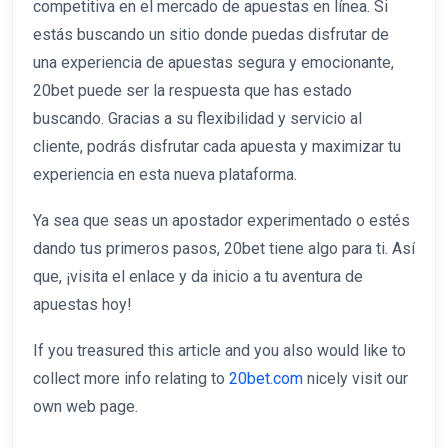
competitiva en el mercado de apuestas en línea. Si
estás buscando un sitio donde puedas disfrutar de
una experiencia de apuestas segura y emocionante,
20bet puede ser la respuesta que has estado
buscando. Gracias a su flexibilidad y servicio al
cliente, podrás disfrutar cada apuesta y maximizar tu
experiencia en esta nueva plataforma.
Ya sea que seas un apostador experimentado o estés
dando tus primeros pasos, 20bet tiene algo para ti. Así
que, ¡visita el enlace y da inicio a tu aventura de
apuestas hoy!
If you treasured this article and you also would like to
collect more info relating to
20bet.com
nicely visit our
own web page.