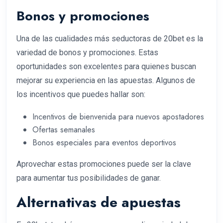
Bonos y promociones
Una de las cualidades más seductoras de 20bet es la
variedad de bonos y promociones. Estas
oportunidades son excelentes para quienes buscan
mejorar su experiencia en las apuestas. Algunos de
los incentivos que puedes hallar son:
Incentivos de bienvenida para nuevos apostadores
Ofertas semanales
Bonos especiales para eventos deportivos
Aprovechar estas promociones puede ser la clave
para aumentar tus posibilidades de ganar.
Alternativas de apuestas