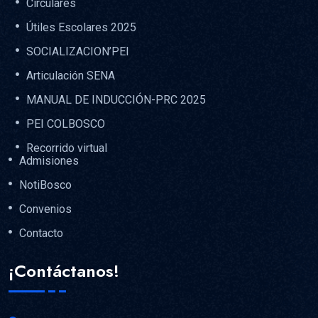
Circulares
Útiles Escolares 2025
SOCIALIZACION’PEI
Articulación SENA
MANUAL DE INDUCCIÓN-PRC 2025
PEI COLBOSCO
Recorrido virtual
Admisiones
NotiBosco
Convenios
Contacto
¡Contáctanos!