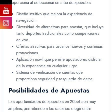
proporciona al seleccionar un sitio de apuestas.
Diseño intuitivo que mejora la experiencia de
navegación.
Diversidad de alternativas para apostar, que incluye
tanto deportes tradicionales como competiciones
en vivo.
Ofertas atractivas para usuarios nuevos y continuas
promociones.
Aplicación móvil que permite apostadores disfrutar
de la experiencia en cualquier lugar.
Sistema de verificación de cuentas que
proporciona seguridad y resguardo de datos.
Posibilidades de Apuestas
Las oportunidades de apuestas en 20bet son muy
amplias, permitiendo a los usuarios elegir entre