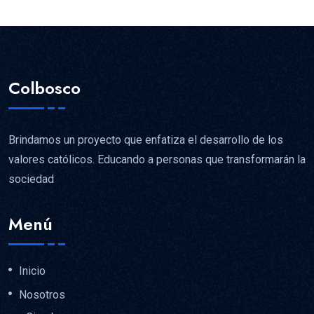
Colbosco
Brindamos un proyecto que enfatiza el desarrollo de los
valores católicos. Educando a personas que transformarán la
sociedad
Menú
Inicio
Nosotros