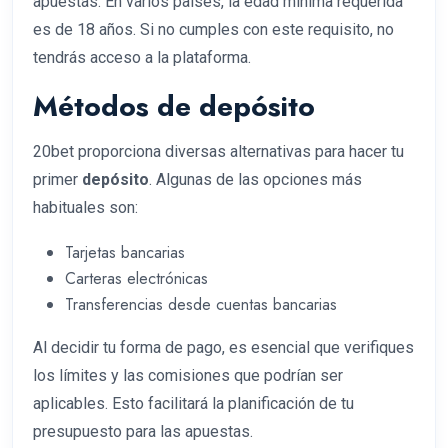
apuestas. En varios países, la edad mínima requerida
es de 18 años. Si no cumples con este requisito, no
tendrás acceso a la plataforma.
Métodos de depósito
20bet proporciona diversas alternativas para hacer tu
primer
depósito
. Algunas de las opciones más
habituales son:
Tarjetas bancarias
Carteras electrónicas
Transferencias desde cuentas bancarias
Al decidir tu forma de pago, es esencial que verifiques
los límites y las comisiones que podrían ser
aplicables. Esto facilitará la planificación de tu
presupuesto para las apuestas.