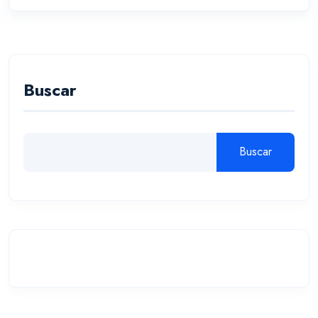
Buscar
Buscar