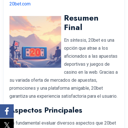
20bet.com
Resumen
Final
En síntesis, 20bet es una
opción que atrae a los
aficionados a las apuestas
deportivas y juegos de
casino en la web. Gracias a
su variada oferta de mercados de apuestas,
promociones y una plataforma amigable, 20bet
garantiza una experiencia satisfactoria para el usuario.
Aspectos Principales
Es fundamental evaluar diversos aspectos que 20bet