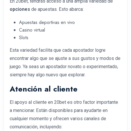
En 20bet, tendrás acceso a una amplia variedad de
opciones
de apuestas. Esto abarca:
Apuestas deportivas en vivo
Casino virtual
Slots
Esta variedad facilita que cada apostador logre
encontrar algo que se ajuste a sus gustos y modos de
juego. Ya seas un apostador novato o experimentado,
siempre hay algo nuevo que explorar.
Atención al cliente
El apoyo al cliente en 20bet es otro factor importante
a mencionar. Están disponibles para ayudarte en
cualquier momento y ofrecen varios canales de
comunicación, incluyendo: