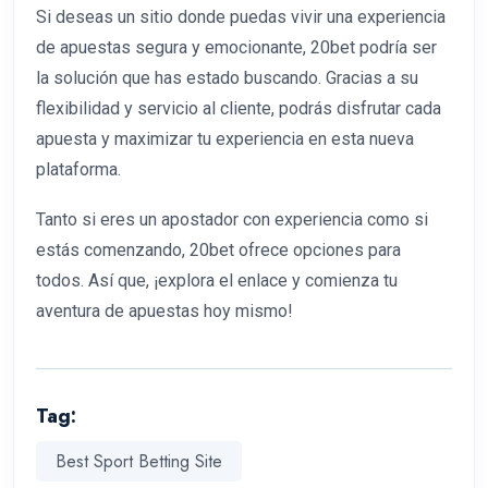
Si deseas un sitio donde puedas vivir una experiencia
de apuestas segura y emocionante, 20bet podría ser
la solución que has estado buscando. Gracias a su
flexibilidad y servicio al cliente, podrás disfrutar cada
apuesta y maximizar tu experiencia en esta nueva
plataforma.
Tanto si eres un apostador con experiencia como si
estás comenzando, 20bet ofrece opciones para
todos. Así que, ¡explora el enlace y comienza tu
aventura de apuestas hoy mismo!
Tag:
Best Sport Betting Site