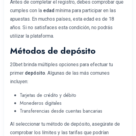
Antes de completar el registro, debes comprobar que
cumples con la
edad
mínima para participar en las
apuestas. En muchos países, esta edad es de 18
años. Si no satisfaces esta condición, no podrás
utilizar la plataforma.
Métodos de depósito
20bet brinda múltiples opciones para efectuar tu
primer
depósito
. Algunas de las más comunes
incluyen:
Tarjetas de crédito y débito
Monederos digitales
Transferencias desde cuentas bancarias
Al seleccionar tu método de depósito, asegúrate de
comprobar los límites y las tarifas que podrían