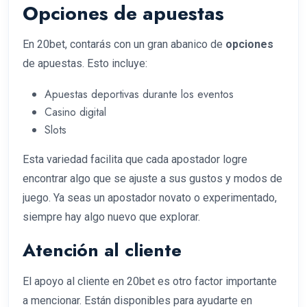
Opciones de apuestas
En 20bet, contarás con un gran abanico de
opciones
de apuestas. Esto incluye:
Apuestas deportivas durante los eventos
Casino digital
Slots
Esta variedad facilita que cada apostador logre
encontrar algo que se ajuste a sus gustos y modos de
juego. Ya seas un apostador novato o experimentado,
siempre hay algo nuevo que explorar.
Atención al cliente
El apoyo al cliente en 20bet es otro factor importante
a mencionar. Están disponibles para ayudarte en