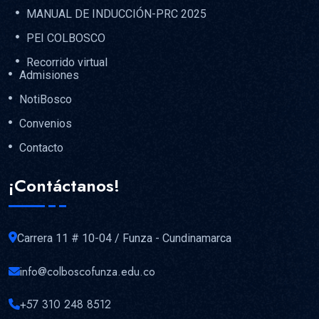
MANUAL DE INDUCCIÓN-PRC 2025
PEI COLBOSCO
Recorrido virtual
Admisiones
NotiBosco
Convenios
Contacto
¡Contáctanos!
Carrera 11 # 10-04 / Funza - Cundinamarca
info@colboscofunza.edu.co
+57 310 248 8512