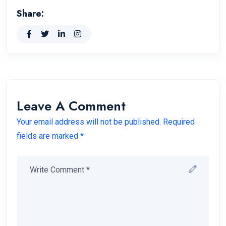
Share:
Leave A Comment
Your email address will not be published. Required
fields are marked *