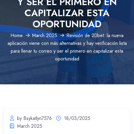
Y SER EL PRIMERO EN
CAPITALIZAR ESTA
OPORTUNIDAD
Home
March 2025
Revisión de 20bet: la nueva
aplicación viene con más alternativas y hay verificación lista
para llenar tu correo y ser el primero en capitalizar esta
oportunidad
by Bsykatlyn7576
18/03/2025
March 2025