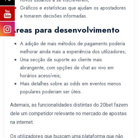
Gráficos e estatísticas que ajudam os apostadores
a tomarem decisões informadas.
Áreas para desenvolvimento
A adição de mais métodos de pagamento poderia
melhorar ainda mais a experiência dos utilizadores;
Uma secção de suporte ao cliente mais
abrangente, com opções de chat ao vivo em
horários acessíveis;
Mais detalhes sobre as odds em eventos menos
populares poderiam ser úteis.
Ademais, as funcionalidades distintas do 20bet fazem
dele um competidor relevante no mercado de apostas
na internet.
Os utilizadores que buscam uma plataforma que não