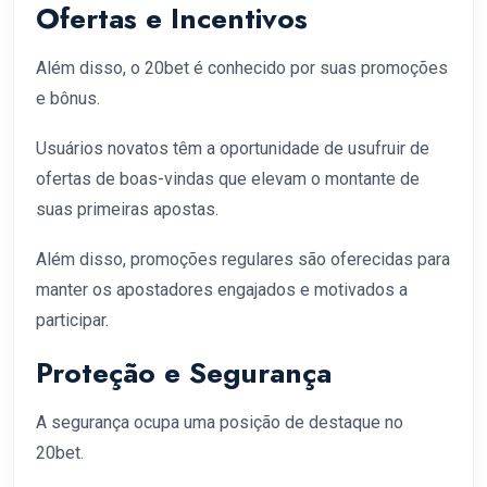
Ofertas e Incentivos
Além disso, o 20bet é conhecido por suas promoções
e bônus.
Usuários novatos têm a oportunidade de usufruir de
ofertas de boas-vindas que elevam o montante de
suas primeiras apostas.
Além disso, promoções regulares são oferecidas para
manter os apostadores engajados e motivados a
participar.
Proteção e Segurança
A segurança ocupa uma posição de destaque no
20bet.