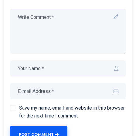
Save my name, email, and website in this browser
for the next time I comment.
POST COMMENT