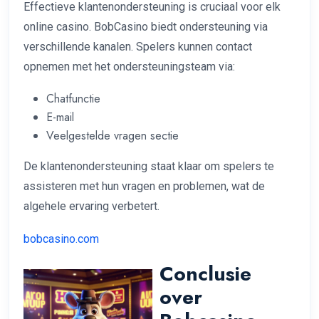
Effectieve klantenondersteuning is cruciaal voor elk
online casino. BobCasino biedt ondersteuning via
verschillende kanalen. Spelers kunnen contact
opnemen met het ondersteuningsteam via:
Chatfunctie
E-mail
Veelgestelde vragen sectie
De klantenondersteuning staat klaar om spelers te
assisteren met hun vragen en problemen, wat de
algehele ervaring verbetert.
bobcasino.com
Conclusie
over