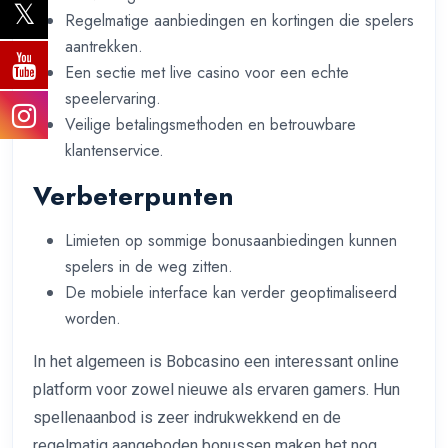
Regelmatige aanbiedingen en kortingen die spelers
aantrekken.
Een sectie met live casino voor een echte
speelervaring.
Veilige betalingsmethoden en betrouwbare
klantenservice.
Verbeterpunten
Limieten op sommige bonusaanbiedingen kunnen
spelers in de weg zitten.
De mobiele interface kan verder geoptimaliseerd
worden.
In het algemeen is Bobcasino een interessant online
platform voor zowel nieuwe als ervaren gamers. Hun
spellenaanbod is zeer indrukwekkend en de
regelmatig aangeboden bonussen maken het nog