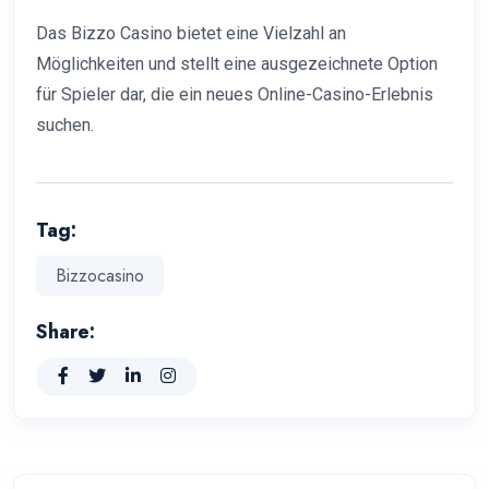
Das Bizzo Casino bietet eine Vielzahl an
Möglichkeiten und stellt eine ausgezeichnete Option
für Spieler dar, die ein neues Online-Casino-Erlebnis
suchen.
Tag:
Bizzocasino
Share: