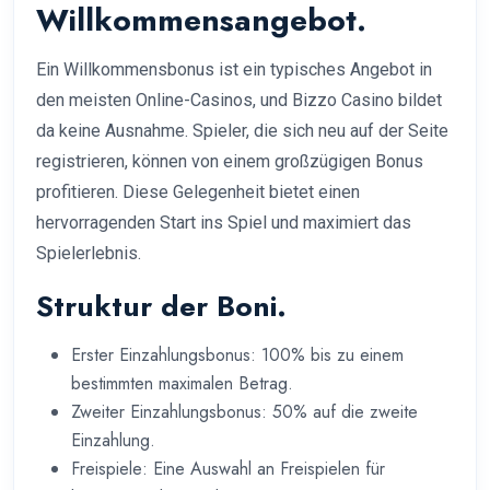
Willkommensangebot.
Ein Willkommensbonus ist ein typisches Angebot in
den meisten Online-Casinos, und Bizzo Casino bildet
da keine Ausnahme. Spieler, die sich neu auf der Seite
registrieren, können von einem großzügigen Bonus
profitieren. Diese Gelegenheit bietet einen
hervorragenden Start ins Spiel und maximiert das
Spielerlebnis.
Struktur der Boni.
Erster Einzahlungsbonus: 100% bis zu einem
bestimmten maximalen Betrag.
Zweiter Einzahlungsbonus: 50% auf die zweite
Einzahlung.
Freispiele: Eine Auswahl an Freispielen für