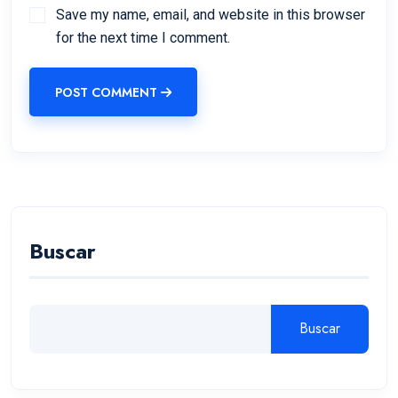
Save my name, email, and website in this browser
for the next time I comment.
POST COMMENT
Buscar
Buscar