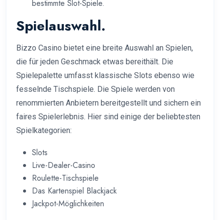
bestimmte Slot-Spiele.
Spielauswahl.
Bizzo Casino bietet eine breite Auswahl an Spielen,
die für jeden Geschmack etwas bereithält. Die
Spielepalette umfasst klassische Slots ebenso wie
fesselnde Tischspiele. Die Spiele werden von
renommierten Anbietern bereitgestellt und sichern ein
faires Spielerlebnis. Hier sind einige der beliebtesten
Spielkategorien:
Slots
Live-Dealer-Casino
Roulette-Tischspiele
Das Kartenspiel Blackjack
Jackpot-Möglichkeiten