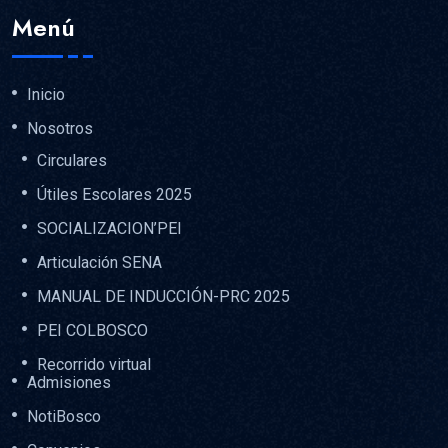
Menú
Inicio
Nosotros
Circulares
Útiles Escolares 2025
SOCIALIZACION’PEI
Articulación SENA
MANUAL DE INDUCCIÓN-PRC 2025
PEI COLBOSCO
Recorrido virtual
Admisiones
NotiBosco