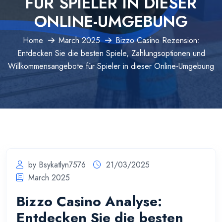
FÜR SPIELER IN DIESER
ONLINE-UMGEBUNG
Home
March 2025
Bizzo Casino Rezension:
Entdecken Sie die besten Spiele, Zahlungsoptionen und
Willkommensangebote für Spieler in dieser Online-Umgebung
by Bsykatlyn7576
21/03/2025
March 2025
Bizzo Casino Analyse:
Entdecken Sie die besten