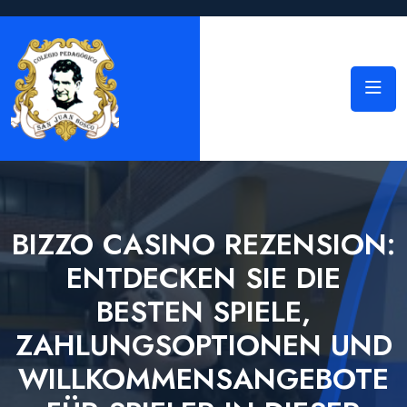
BIZZO CASINO REZENSION:
ENTDECKEN SIE DIE
BESTEN SPIELE,
ZAHLUNGSOPTIONEN UND
WILLKOMMENSANGEBOTE