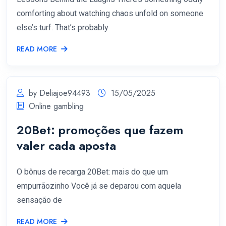
comforting about watching chaos unfold on someone
else’s turf. That’s probably
READ MORE
by Deliajoe94493
15/05/2025
Online gambling
20Bet: promoções que fazem
valer cada aposta
O bônus de recarga 20Bet: mais do que um
empurrãozinho Você já se deparou com aquela
sensação de
READ MORE