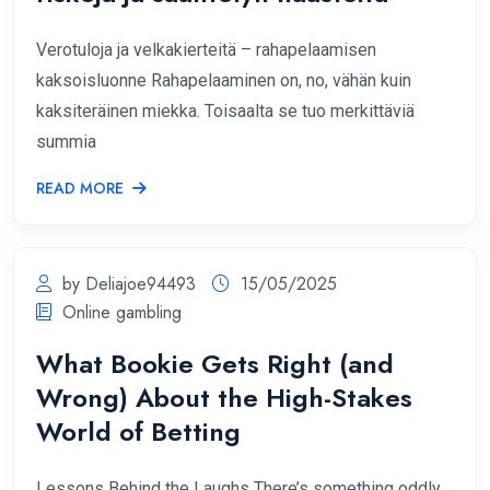
Verotuloja ja velkakierteitä – rahapelaamisen
kaksoisluonne Rahapelaaminen on, no, vähän kuin
kaksiteräinen miekka. Toisaalta se tuo merkittäviä
summia
READ MORE
by Deliajoe94493
15/05/2025
Online gambling
What Bookie Gets Right (and
Wrong) About the High-Stakes
World of Betting
Lessons Behind the Laughs There’s something oddly