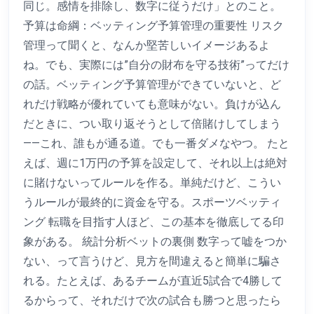
同じ。感情を排除し、数字に従うだけ」とのこと。
予算は命綱：ベッティング予算管理の重要性 リスク
管理って聞くと、なんか堅苦しいイメージあるよ
ね。でも、実際には”自分の財布を守る技術”ってだけ
の話。ベッティング予算管理ができていないと、ど
れだけ戦略が優れていても意味がない。負けが込ん
だときに、つい取り返そうとして倍賭けしてしまう
——これ、誰もが通る道。でも一番ダメなやつ。 たと
えば、週に1万円の予算を設定して、それ以上は絶対
に賭けないってルールを作る。単純だけど、こうい
うルールが最終的に資金を守る。スポーツベッティ
ング 転職を目指す人ほど、この基本を徹底してる印
象がある。 統計分析ベットの裏側 数字って嘘をつか
ない、って言うけど、見方を間違えると簡単に騙さ
れる。たとえば、あるチームが直近5試合で4勝して
るからって、それだけで次の試合も勝つと思ったら