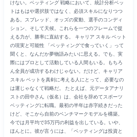
けない。ベッティング 戦略において、統計分析ベッ
トはもはや選択肢ではなく、必須スキルになりつつ
ある。スプレッド、オッズの変動、選手のコンディ
ション、そして天候。これらを一つのフレームで捉
える力が、勝率に直結する。 キャリア スキル ベット
の現実と可能性 「ベッティングで食っていく」って
聞くと、なんだか夢物語みたいに思える。でも、実
際にはプロとして活動している人間もいる。もちろ
ん全員が成功するわけじゃない。だけど、キャリア
スキル ベットを真剣に考える人にとって、必要なの
は運じゃなくて戦略だ。 たとえば、元データアナリ
ストの田中さん（仮名）は、会社を辞めてスポーツ
ベッティングに転職。最初の半年は赤字続きだった
けど、そこから自前のベンチマークモデルを構築。
今では月平均で35万円の利益を出している。いや、
ほんとに。彼が言うには、「ベッティングは投資と