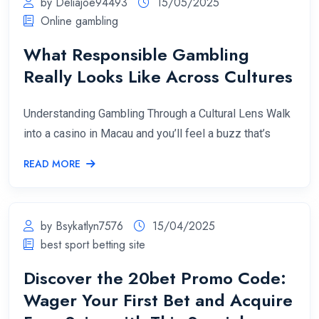
by Deliajoe94493
15/05/2025
Online gambling
What Responsible Gambling
Really Looks Like Across Cultures
Understanding Gambling Through a Cultural Lens Walk
into a casino in Macau and you’ll feel a buzz that’s
READ MORE
by Bsykatlyn7576
15/04/2025
best sport betting site
Discover the 20bet Promo Code:
Wager Your First Bet and Acquire